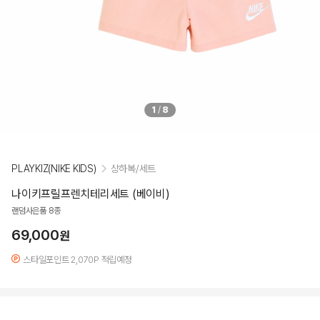
1
/
8
PLAYKIZ(NIKE KIDS)
상하복/세트
나이키프릴프렌치테리세트 (베이비)
랜덤사은품 8종
69,000
원
스타일포인트 2,070P 적립예정