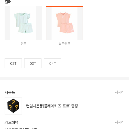
컬러
민트
살구핑크
02T
03T
04T
사은품
자세히
랜덤사은품(플레이키즈-프로) 증정
카드혜택
자세히