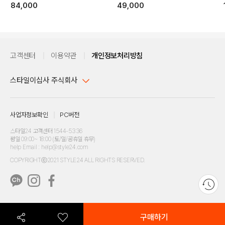
84,000
49,000
고객센터
이용약관
개인정보처리방침
스타일이십사 주식회사
대표이사 : 임동환, 김지원
사업자정보확인
PC버전
주소 : 서울시 강남구 논현로 633, 6층 (논현동, 한세엠케이빌딩)
사업자등록번호 : 116-81-32499
스타일24 고객센터 1544-5336
평일 09:00~ 18:00 (토/일/공휴일 휴무)
통신판매업신고번호 : 제 2024-서울강남-04239
help Email : help@style24.com
개인정보보호책임자 : 배기영
COPYRIGHTⓒ2021 STYLE24 ALL RIGHTS RESERVED.
호스팅 서비스 : 스타일이십사㈜
고객센터 1544-5336(평일 09:00~ 18:00 토/일/공휴일 휴무)
구매하기