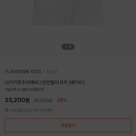
1
/
5
PLAYKIZ(NIKE KIDS)
티셔츠
나이키퓨추라에버그린반팔티셔츠 (베이비)
위클리특가+랜덤사은품(8종)
25,200
원
35,000
28%
원
스타일포인트 252P 적립예정
쿠폰받기