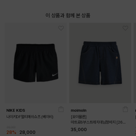
이 상품과 함께 본 상품
NIKE KIDS
moimoln
나이키DF멀티메쉬쇼츠 (베이비)
[모이몰른]
마트로6부스트레치데님청바지 [26
39,000
가을]
35,000
28%
28,000