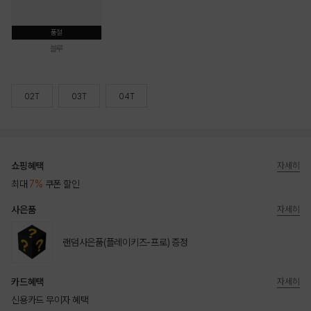
품절
블루
02T
03T
04T
쇼핑혜택
자세히
최대
7%
쿠폰 할인
사은품
자세히
랜덤사은품(플레이키즈-프로) 증정
카드혜택
자세히
신용카드 무이자 혜택