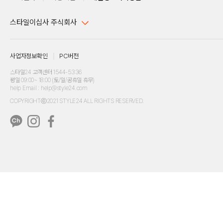
스타일이십사 주식회사
대표이사 : 임동환, 김지원
사업자정보확인
PC버전
주소 : 서울시 강남구 논현로 633, 6층 (논현동, 한세엠케이빌딩)
사업자등록번호 : 116-81-32499
스타일24 고객센터 1544-5336
평일 09:00~ 18:00 (토/일/공휴일 휴무)
통신판매업신고번호 : 제 2024-서울강남-04239
help Email : help@style24.com
개인정보보호책임자 : 배기영
COPYRIGHTⓒ2021 STYLE24 ALL RIGHTS RESERVED.
호스팅 서비스 : 스타일이십사㈜
고객센터 1544-5336(평일 09:00~ 18:00 토/일/공휴일 휴무)