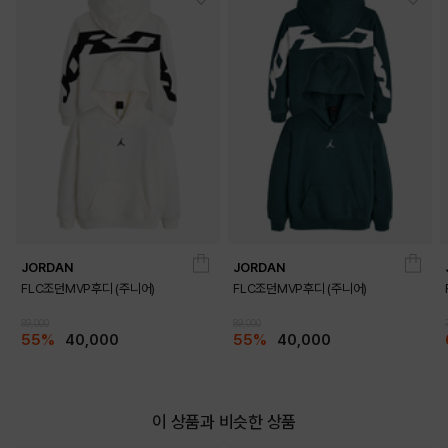
상품특징
• 면 혼방 소재 반팔 티셔츠
• 전면에 나이키 로고와 아트워크로 포인트를 준 제품
COLOR
JORDAN
JORDAN
FLC조던MVP후디 (주니어)
FLC조던MVP후디 (주니어)
89,000
89,000
55%
40,000
55%
40,000
이 상품과 비슷한 상품