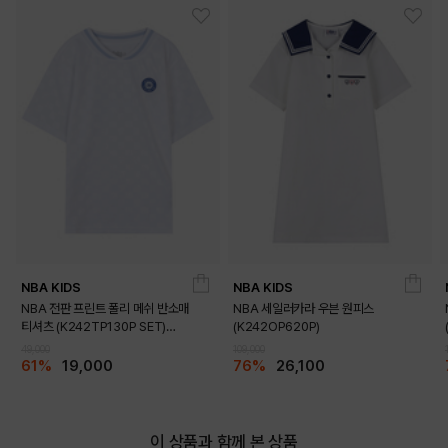
BLACK
WHITE
PRODUCT VIEW
NBA KIDS
NBA KIDS
NBA 전판 프린트 폴리 메쉬 반소매
NBA 세일러카라 우븐 원피스
티셔츠 (K242TP130P SET)
(K242OP620P)
(K242TS130P)
49,000
109,000
61%
19,000
76%
26,100
이 상품과 함께 본 상품