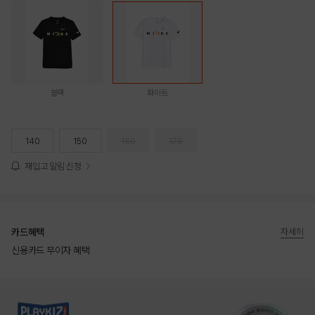
블랙
화이트
140
150
160
170
재입고 알림 신청
카드혜택
자세히
신용카드 무이자 혜택
상품상세정보