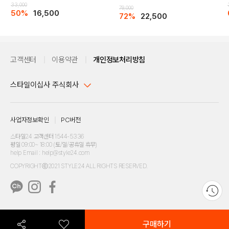
33,000
79,000
50%
16,500
72%
22,500
고객센터
이용약관
개인정보처리방침
스타일이십사 주식회사
대표이사 : 임동환, 김지원
사업자정보확인
PC버전
주소 : 서울시 강남구 논현로 633, 6층 (논현동, 한세엠케이빌딩)
사업자등록번호 : 116-81-32499
스타일24 고객센터 1544-5336
평일 09:00~ 18:00 (토/일/공휴일 휴무)
통신판매업신고번호 : 제 2024-서울강남-04239
help Email : help@style24.com
개인정보보호책임자 : 배기영
COPYRIGHTⓒ2021 STYLE24 ALL RIGHTS RESERVED.
호스팅 서비스 : 스타일이십사㈜
고객센터 1544-5336(평일 09:00~ 18:00 토/일/공휴일 휴무)
구매하기