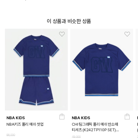
이 상품과 비슷한 상품
NBA KIDS
NBA KIDS
NBA키즈 폴리 메쉬 셋업
CHI 팀그래픽 폴리 메쉬 반소매
티셔츠 (K242TP110P SET)
DETAILS
98,000
(K242TS110P)
49,000