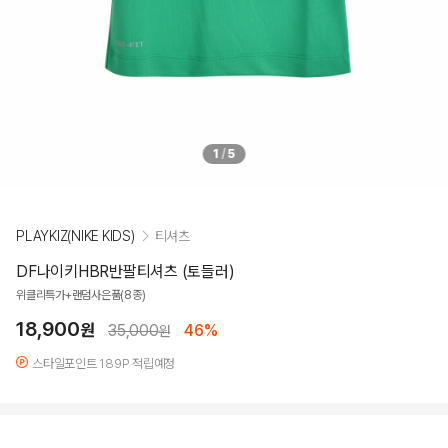
1
/
5
PLAYKIZ(NIKE KIDS)
티셔츠
DF나이키HBR반팔티셔츠 (토들러)
위클리특가+랜덤사은품(8종)
18,900
원
35,000
46%
원
스타일포인트 189P 적립예정