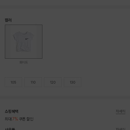
컬러
화이트
105
110
120
130
쇼핑혜택
자세히
최대
7%
쿠폰 할인
사은품
자세히