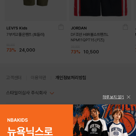
LEVI'S Kids
JORDAN
7부카고풀온팬츠 (토들러)
DF조던 HBR볼쇼트팬츠L
NPM11QPT15 (키즈)
89,000
39,000
73%
24,000
73%
10,500
고객센터
이용약관
개인정보처리방침
스타일이십사 주식회사
하루 보지 않기
대표이사 : 임동환, 김지원
사업자정보확인
PC버전
주소 : 서울시 강남구 논현로 633, 6층 (논현동, 한세엠케이빌딩)
사업자등록번호 : 116-81-32499
스타일24 고객센터 1544-5336
평일 09:00~ 18:00 (토/일/공휴일 휴무)
통신판매업신고번호 : 제 2024-서울강남-04239
help Email : help@style24.com