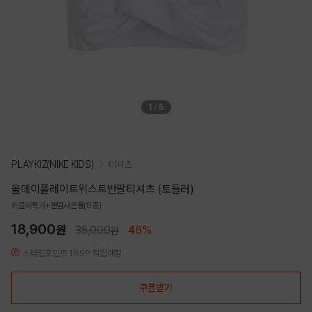
1
/
5
PLAYKIZ(NIKE KIDS)
티셔츠
올데이플레이트위스트반팔티셔츠 (토들러)
위클리특가+랜덤사은품(8종)
18,900
원
35,000
46%
원
스타일포인트 189P 적립예정
쿠폰받기