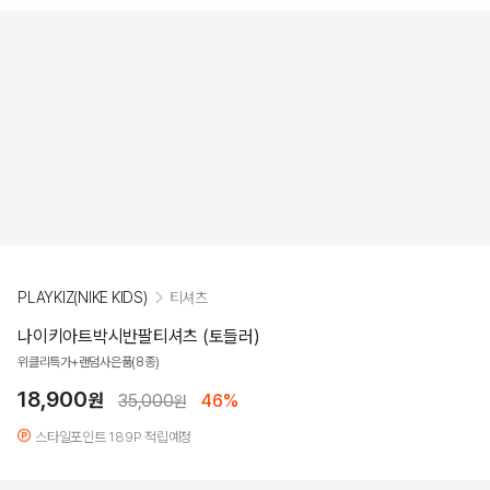
PLAYKIZ(NIKE KIDS)
티셔츠
나이키아트박시반팔티셔츠 (토들러)
위클리특가+랜덤사은품(8종)
18,900
원
35,000
46%
원
스타일포인트 189P 적립예정