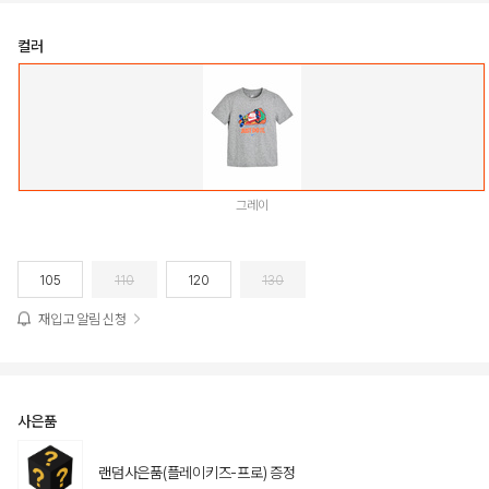
컬러
그레이
105
110
120
130
재입고 알림 신청
사은품
랜덤사은품(플레이키즈-프로) 증정