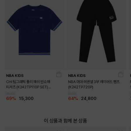
DETAILS
NBA KIDS
NBA KIDS
CHI 팀그래픽 폴리 메쉬 반소매
NBA 여아 에센셜 3부 레이어드 팬츠
티셔츠 (K242TP110P SET)
(K242TP720P)
(K242TS110P)
49,000
69,000
69%
15,300
64%
24,800
이 상품과 함께 본 상품