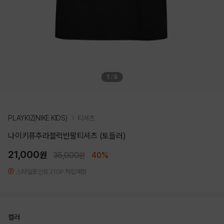
1
/
5
PLAYKIZ(NIKE KIDS)
티셔츠
나이키퓨추라블럭반팔티셔츠 (토들러)
21,000
원
35,000
40%
원
스타일포인트 210P 적립예정
컬러