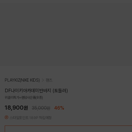
PLAYKIZ(NIKE KIDS)
팬츠
DF나이키아카데미반바지 (토들러)
위클리특가+랜덤사은품(8종)
18,900
원
35,000
46%
원
스타일포인트 189P 적립예정