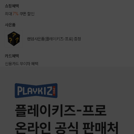
쇼핑혜택
최대
7%
쿠폰 할인
사은품
랜덤사은품(플레이키즈-프로) 증정
카드혜택
신용카드 무이자 혜택
상품상세정보