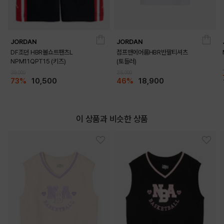
JORDAN
JORDAN
DF조던 HBR볼쇼트팬츠L
점프맨에어룸HBR반팔티셔츠
NPM11QPT15 (키즈)
(토들러)
39,000
35,000
73%
10,500
46%
18,900
이 상품과 비슷한 상품