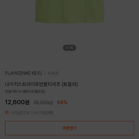
1
/
5
PLAYKIZ(NIKE KIDS)
티셔츠
나이키스트라이프반팔티셔츠 (토들러)
위클리특가+랜덤사은품(8종)
12,600
원
35,000
64%
원
스타일포인트 126P 적립예정
쿠폰받기