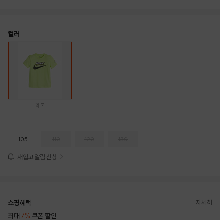
컬러
레몬
105
110
120
130
재입고 알림 신청
쇼핑혜택
자세히
최대
7%
쿠폰 할인