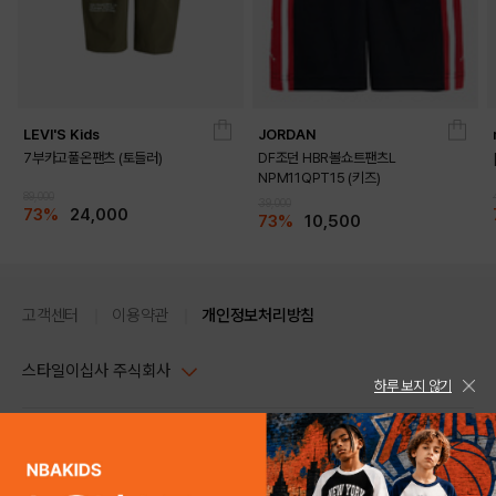
LEVI'S Kids
JORDAN
7부카고풀온팬츠 (토들러)
DF조던 HBR볼쇼트팬츠L
NPM11QPT15 (키즈)
89,000
39,000
73%
24,000
73%
10,500
고객센터
이용약관
개인정보처리방침
스타일이십사 주식회사
하루 보지 않기
대표이사 : 임동환, 김지원
사업자정보확인
PC버전
주소 : 서울시 강남구 논현로 633, 6층 (논현동, 한세엠케이빌딩)
사업자등록번호 : 116-81-32499
스타일24 고객센터 1544-5336