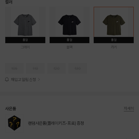
컬러
품절
품절
품절
그레이
블랙
카키
105
110
120
130
재입고 알림 신청
사은품
자세히
랜덤사은품(플레이키즈-프로) 증정