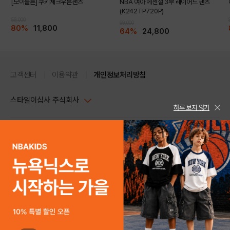
[모이몰른] 쿠키체크우븐팬츠
NBA 여아 에센셜 3부 레이어드 팬츠
(K242TP720P)
59,000
69,000
80%
11,800
64%
24,800
고객센터
이용약관
개인정보처리방침
스타일이십사 주식회사
하루 보지 않기
대표이사 : 임동환, 김지원
사업자정보확인
PC버전
주소 : 서울시 강남구 논현로 633, 6층 (논현동, 한세엠케이빌딩)
사업자등록번호 : 116-81-32499
스타일24 고객센터 1544-5336
평일 09:00~ 18:00 (토/일/공휴일 휴무)
통신판매업신고번호 : 제 2024-서울강남-04239
help Email : help@style24.com
개인정보보호책임자 : 배기영
COPYRIGHTⓒ2021 STYLE24 ALL RIGHTS RESERVED.
호스팅 서비스 : 스타일이십사㈜
고객센터 1544-5336(평일 09:00~ 18:00 토/일/공휴일 휴무)