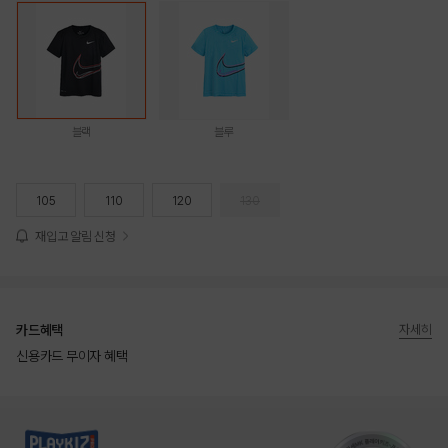
블랙
블루
105
110
120
130
재입고 알림 신청
카드혜택
자세히
신용카드 무이자 혜택
상품상세정보