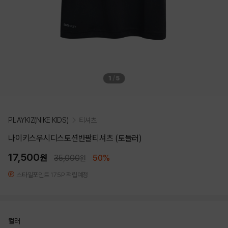
1
/
5
PLAYKIZ(NIKE KIDS)
티셔츠
나이키스우시디스토션반팔티셔츠 (토들러)
17,500
원
35,000
50%
원
스타일포인트 175P 적립예정
컬러