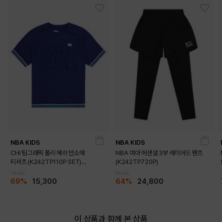
DETAILS
NBA KIDS
NBA KIDS
CHI 팀그래픽 폴리 메쉬 반소매
NBA 여아 에센셜 3부 레이어드 팬츠
티셔츠 (K242TP110P SET)
(K242TP720P)
(K242TS110P)
49,000
69,000
69%
15,300
64%
24,800
이 상품과 함께 본 상품