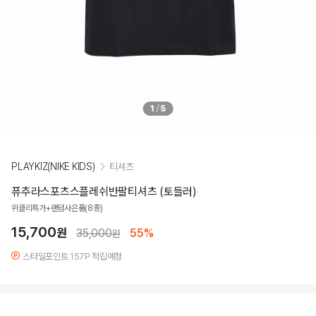
1
/
5
PLAYKIZ(NIKE KIDS)
티셔츠
퓨추라스포츠스플레쉬반팔티셔츠 (토들러)
위클리특가+랜덤사은품(8종)
15,700
원
35,000
55%
원
스타일포인트 157P 적립예정