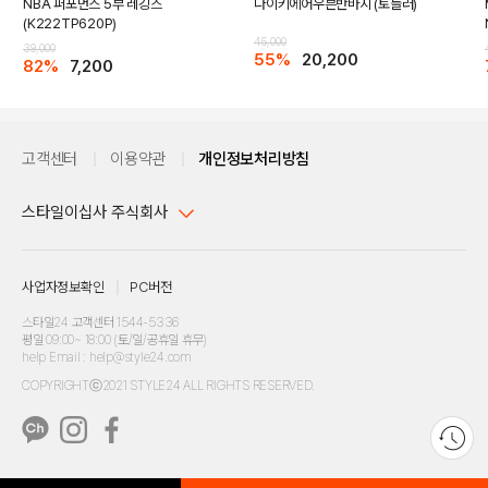
NBA 퍼포먼스 5부 레깅스
나이키에어우븐반바지 (토들러)
(K222TP620P)
45,000
39,000
55%
20,200
82%
7,200
고객센터
이용약관
개인정보처리방침
스타일이십사 주식회사
DETAILS
대표이사 : 임동환, 김지원
사업자정보확인
PC버전
주소 : 서울시 강남구 논현로 633, 6층 (논현동, 한세엠케이빌딩)
사업자등록번호 : 116-81-32499
스타일24 고객센터 1544-5336
평일 09:00~ 18:00 (토/일/공휴일 휴무)
통신판매업신고번호 : 제 2024-서울강남-04239
help Email : help@style24.com
개인정보보호책임자 : 배기영
COPYRIGHTⓒ2021 STYLE24 ALL RIGHTS RESERVED.
호스팅 서비스 : 스타일이십사㈜
고객센터 1544-5336(평일 09:00~ 18:00 토/일/공휴일 휴무)