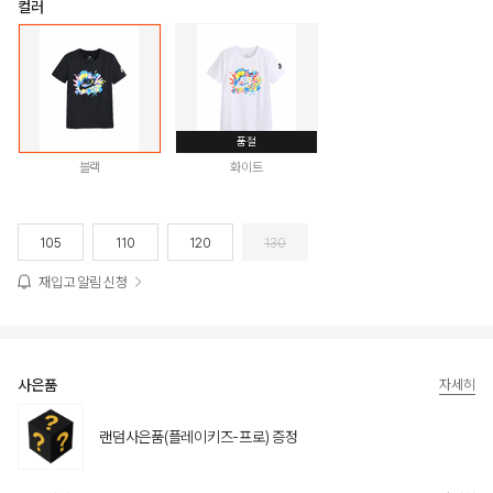
컬러
품절
블랙
화이트
105
110
120
130
재입고 알림 신청
사은품
자세히
랜덤사은품(플레이키즈-프로) 증정