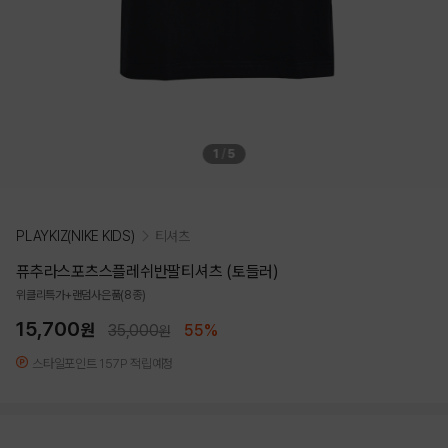
1
/
5
PLAYKIZ(NIKE KIDS)
티셔츠
퓨추라스포츠스플레쉬반팔티셔츠 (토들러)
위클리특가+랜덤사은품(8종)
15,700
원
35,000
55%
원
스타일포인트 157P 적립예정