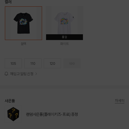
컬러
품절
블랙
화이트
105
110
120
130
재입고 알림 신청
사은품
자세히
랜덤사은품(플레이키즈-프로) 증정