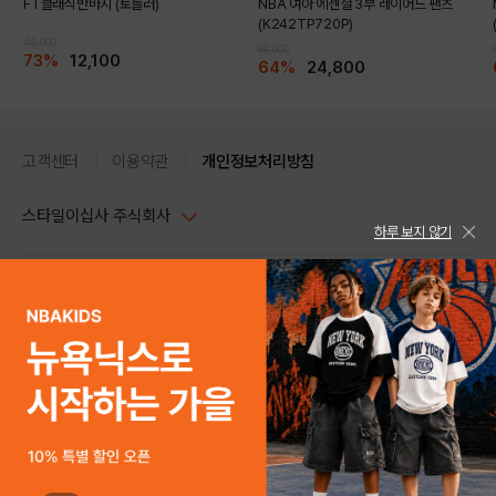
FT클래식반바지 (토들러)
NBA 여아 에센셜 3부 레이어드 팬츠
(K242TP720P)
45,000
69,000
73%
12,100
64%
24,800
고객센터
이용약관
개인정보처리방침
스타일이십사 주식회사
하루 보지 않기
DETAILS
대표이사 : 임동환, 김지원
사업자정보확인
PC버전
주소 : 서울시 강남구 논현로 633, 6층 (논현동, 한세엠케이빌딩)
사업자등록번호 : 116-81-32499
스타일24 고객센터 1544-5336
평일 09:00~ 18:00 (토/일/공휴일 휴무)
통신판매업신고번호 : 제 2024-서울강남-04239
help Email : help@style24.com
개인정보보호책임자 : 배기영
COPYRIGHTⓒ2021 STYLE24 ALL RIGHTS RESERVED.
호스팅 서비스 : 스타일이십사㈜
고객센터 1544-5336(평일 09:00~ 18:00 토/일/공휴일 휴무)