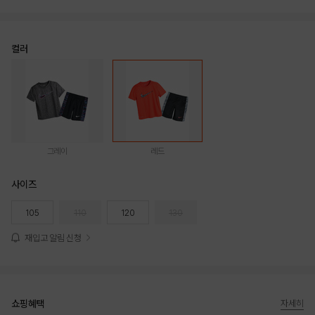
컬러
그레이
레드
사이즈
105
110
120
130
재입고 알림 신청
쇼핑혜택
자세히