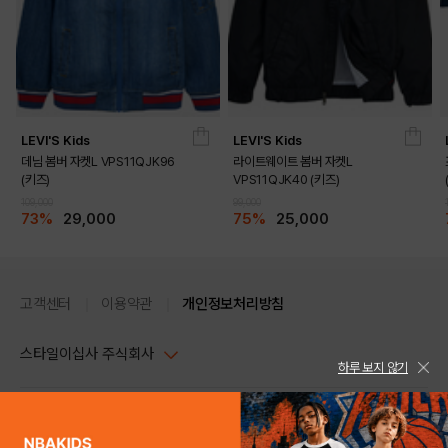
LEVI'S Kids
LEVI'S Kids
데님 봄버 자켓L VPS11QJK96
라이트웨이트 봄버 자켓L
(키즈)
VPS11QJK40 (키즈)
109,000
99,000
73%
29,000
75%
25,000
고객센터
이용약관
개인정보처리방침
스타일이십사 주식회사
하루 보지 않기
대표이사 : 임동환, 김지원
사업자정보확인
PC버전
주소 : 서울시 강남구 논현로 633, 6층 (논현동, 한세엠케이빌딩)