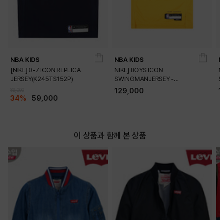
NBA KIDS
NBA KIDS
[NIKE] 0-7 ICON REPLICA
NIKE] BOYS ICON
JERSEY(K245TS152P)
SWINGMANJERSEY -
PLAYER(K245TS054P)
129,000
89,000
34%
59,000
이 상품과 함께 본 상품