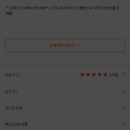
* 드라이 핏 소재의 상하 세트* 스우시 로고와 사이드 패턴으로 디자인 포인트를 준
제품
COLOR
상세정보 더보기
리뷰
(10)
4.8점
문의
(0)
사이즈 정보
GRAY
RED
배송/교환/반품