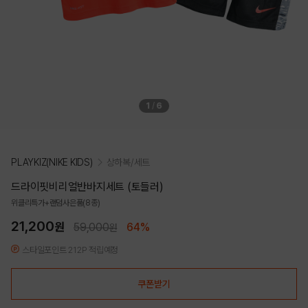
1
/
6
PLAYKIZ(NIKE KIDS)
상하복/세트
드라이핏비리얼반바지세트 (토들러)
위클리특가+랜덤사은품(8종)
21,200
원
59,000
64%
원
스타일포인트 212P 적립예정
쿠폰받기