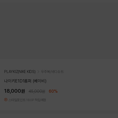
PLAYKIZ(NIKE KIDS)
우주복/바디슈트
나이키E1D1롬퍼 (베이비)
18,000
원
45,000
60%
원
스타일포인트 180P 적립예정