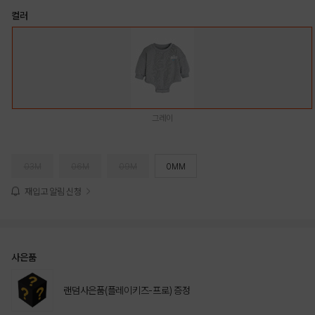
컬러
그레이
03M
06M
09M
0MM
재입고 알림 신청
사은품
랜덤사은품(플레이키즈-프로) 증정