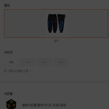
컬러
블랙
사이즈
105
110
120
130
재입고 알림 신청
사은품
랜덤사은품(플레이키즈-프로) 증정