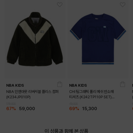
DETAILS
NBA KIDS
NBA KIDS
NBA 인앤아웃 리버서블 플리스 점퍼
CHI 팀그래픽 폴리 메쉬 반소매
(K234JP010P)
티셔츠 (K242TP110P SET)
(K242TS110P)
179,000
49,000
67%
59,000
69%
15,300
이 상품과 함께 본 상품