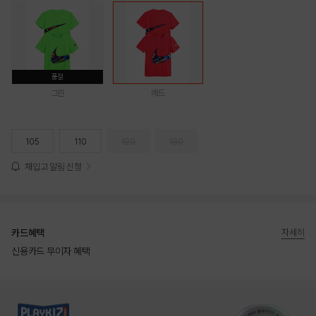
품절
그린
레드
105
110
120
130
재입고 알림 신청
카드혜택
자세히
신용카드 무이자 혜택
상품상세정보