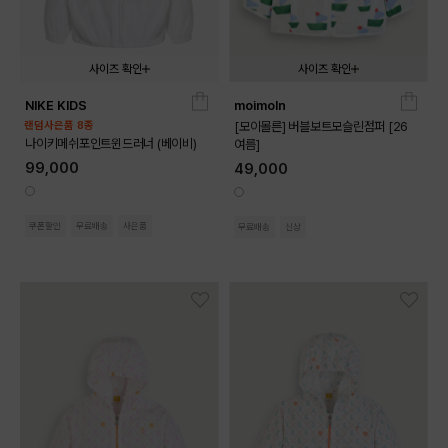
사이즈 확인
사이즈 확인
NIKE KIDS
moimoln
02T
03T
04T
090
100
110
120
랜덤사은품 8종
[모이몰른] 버블보트모슬린점퍼 [26
나이키메쉬포인트윈드러너 (베이비)
여름]
99,000
49,000
쿠폰할인
무료배송
사은품
무료배송
신상