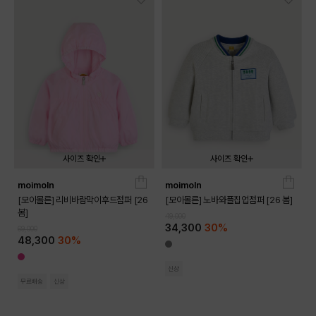
사이즈 확인
사이즈 확인
moimoln
moimoln
090
100
110
120
130
090
100
110
120
130
[모이몰른] 리비바람막이후드점퍼 [26
[모이몰른] 노바와플집업점퍼 [26 봄]
봄]
49,000
34,300
30%
69,000
48,300
30%
신상
무료배송
신상