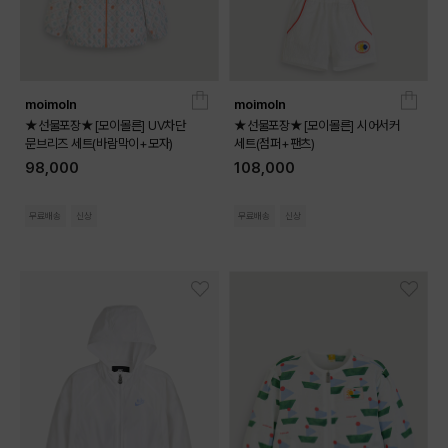
moimoln
moimoln
★선물포장★[모이몰른] UV차단
★선물포장★[모이몰른] 시어서커
문브리즈 세트(바람막이+모자)
세트(점퍼+팬츠)
98,000
108,000
무료배송
신상
무료배송
신상