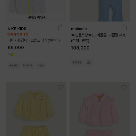
사이즈 확인
NIKE KIDS
moimoln
02T
03T
04T
랜덤사은품 8종
★선물포장★[모이몰른] 다즐링 세트
나이키홑겹테니스윈드러너 (베이비)
(점퍼+팬츠)
99,000
108,000
무료배송
신상
쿠폰할인
무료배송
사은품