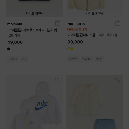
사이즈 확인
사이즈 확인
moimoln
NIKE KIDS
090
100
110
120
130
02T
03T
04T
[모이몰른] 마트로스트레치데님자켓
랜덤사은품 8종
나이키홑겹테니스윈드러너 (베이비)
[26 가을]
99,000
49,000
쿠폰할인
무료배송
사은품
무료배송
신상