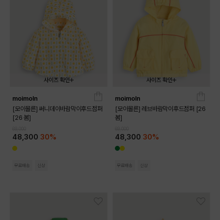
사이즈 확인
사이즈 확인
moimoln
moimoln
090
100
110
120
130
090
100
110
120
130
[모이몰른] 써니데이바람막이후드점퍼
[모이몰른] 레브바람막이후드점퍼 [26
[26 봄]
봄]
69,000
69,000
48,300
30%
48,300
30%
무료배송
신상
무료배송
신상