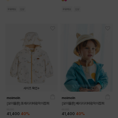
무료배송
신상
무료배송
신상
사이즈 확인
사이즈 확인
moimoln
moimoln
090
100
110
120
130
090
100
110
120
130
[모이몰른] 포레리리바람막이점퍼
[모이몰른] 베리리리바람막이점퍼
69,000
69,000
41,400
40%
41,400
40%