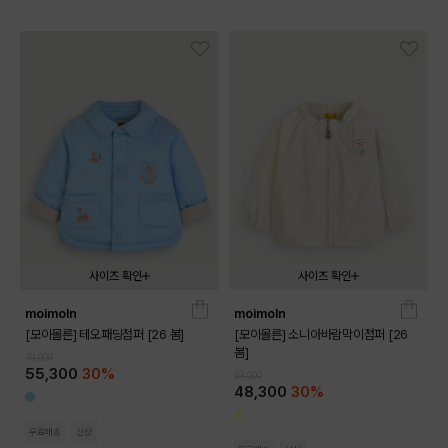
사이즈 확인
사이즈 확인
moimoln
moimoln
090
100
110
120
130
090
100
110
120
130
[모이몰른] 테오패딩점퍼 [26 봄]
[모이몰른] 소니아바람막이점퍼 [26
봄]
79,000
55,300
30%
69,000
48,300
30%
무료배송
신상