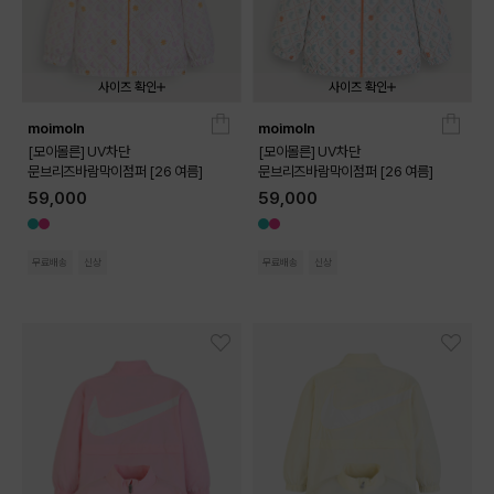
사이즈 확인
사이즈 확인
moimoln
moimoln
090
100
110
120
130
090
100
110
120
130
[모이몰른] UV차단
[모이몰른] UV차단
문브리즈바람막이점퍼 [26 여름]
문브리즈바람막이점퍼 [26 여름]
59,000
59,000
무료배송
신상
무료배송
신상