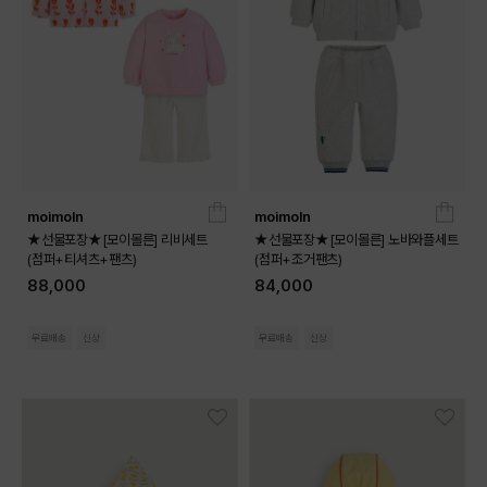
moimoln
moimoln
★선물포장★[모이몰른] 리비세트
★선물포장★[모이몰른] 노바와플세트
(점퍼+티셔츠+팬츠)
(점퍼+조거팬츠)
88,000
84,000
무료배송
신상
무료배송
신상