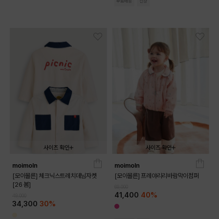
무료배송
신상
사이즈 확인
사이즈 확인
moimoln
moimoln
090
100
110
120
130
090
100
110
120
130
[모이몰른] 체크닉스트레치데님자켓
[모이몰른] 프레야리리바람막이점퍼
[26 봄]
69,000
41,400
40%
49,000
34,300
30%