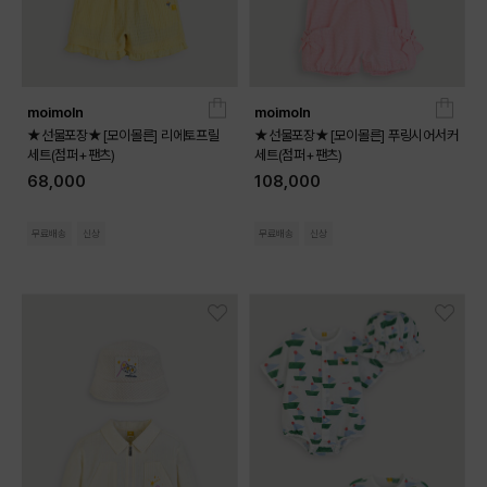
moimoln
moimoln
★선물포장★[모이몰른] 리에토프릴
★선물포장★[모이몰른] 푸링시어서커
세트(점퍼+팬츠)
세트(점퍼+팬츠)
68,000
108,000
무료배송
신상
무료배송
신상