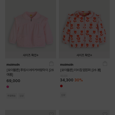
사이즈 확인
사이즈 확인
moimoln
moimoln
090
100
110
120
130
090
100
110
120
[모이몰른] 푸링시어서커바람막이 [26
[모이몰른] 리비집업점퍼 [26 봄]
여름]
49,000
34,300
30%
69,000
신상
무료배송
신상