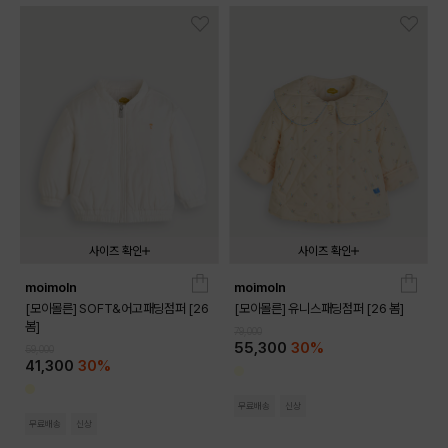
사이즈 확인
사이즈 확인
moimoln
moimoln
090
100
110
120
130
090
100
110
120
130
[모이몰른] SOFT&어고패딩점퍼 [26
[모이몰른] 유니스패딩점퍼 [26 봄]
봄]
79,000
55,300
30%
59,000
41,300
30%
무료배송
신상
무료배송
신상