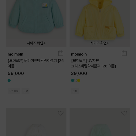
사이즈 확인
사이즈 확인
moimoln
moimoln
090
100
110
120
130
090
100
110
120
130
[모이몰른] 문라이트바람막이점퍼 [26
[모이몰른] UV차단
여름]
크리스바람막이점퍼 [26 여름]
59,000
39,000
무료배송
신상
신상