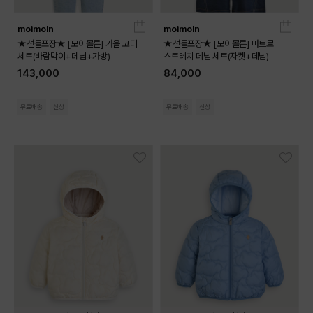
moimoln
moimoln
★선물포장★ [모이몰른] 가을 코디
★선물포장★ [모이몰른] 마트로
세트(바람막이+데님+가방)
스트레치 데님 세트(자켓+데님)
143,000
84,000
무료배송
신상
무료배송
신상