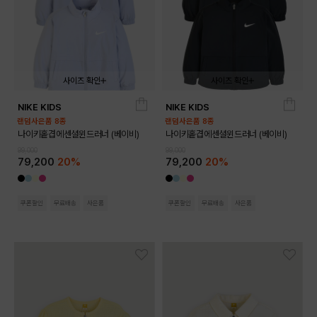
사이즈 확인
사이즈 확인
NIKE KIDS
NIKE KIDS
02T
03T
02T
03T
랜덤사은품 8종
랜덤사은품 8종
나이키홑겹에센셜윈드러너 (베이비)
나이키홑겹에센셜윈드러너 (베이비)
99,000
99,000
79,200
20%
79,200
20%
쿠폰할인
무료배송
사은품
쿠폰할인
무료배송
사은품