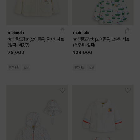
moimoln
moimoln
★선물포장★[모이몰른] 쿨에버 세트
★선물포장★[모이몰른] 모슬린 세트
(점퍼+버킷햇)
(우주복+점퍼)
78,000
104,000
무료배송
신상
무료배송
신상