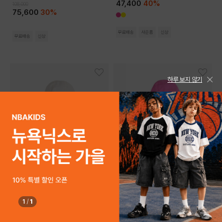
47,400
40%
108,000
75,600
30%
무료배송
사은품
신상
무료배송
신상
하루 보지 않기
사이즈 확인
사이즈 확인
1
/
1
NIKE KIDS
NIKE KIDS
02T
03T
04T
02T
03T
04T
나이키컬러블럭윈드러너자켓 (베이비)
나이키빅스우시자켓 (베이비)