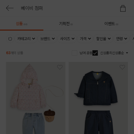
상품
기획전
이벤트
(63)
(0)
(0)
카테고리
브랜드
사이즈
가격
할인율
연령
63
개의 상품
남여 공용
신상품
최신상품순