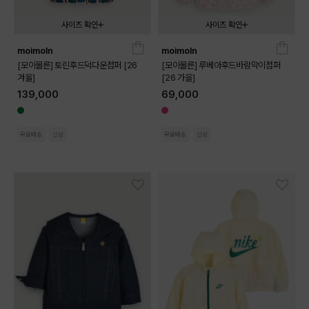
사이즈 확인
사이즈 확인
moimoln
moimoln
090
100
110
120
130
090
100
110
120
130
[모이몰른] 토린후드덕다운점퍼 [26
[모이몰른] 루베아후드바람막이점퍼
겨울]
[26 가을]
139,000
69,000
무료배송
신상
무료배송
신상