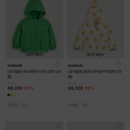
사이즈 확인
사이즈 확인
moimoln
moimoln
090
100
110
120
130
090
100
110
120
130
[모이몰른] 레브바람막이후드점퍼 [26
[모이몰른] 플로리온바람막이점퍼 [26
봄]
봄]
69,000
69,000
48,300
30%
48,300
30%
무료배송
신상
무료배송
신상