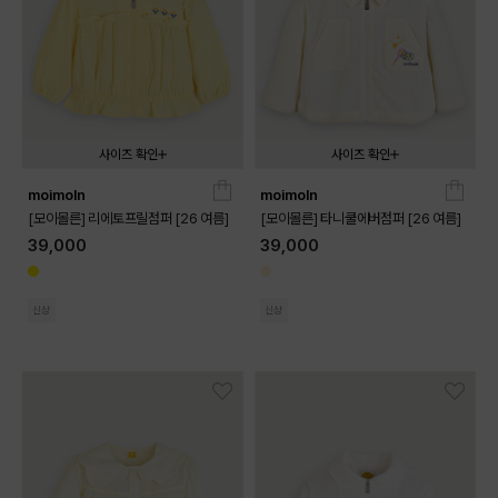
사이즈 확인
사이즈 확인
moimoln
moimoln
090
100
110
120
130
090
100
110
120
130
[모이몰른] 리에토프릴점퍼 [26 여름]
[모이몰른] 타니쿨에버점퍼 [26 여름]
39,000
39,000
신상
신상