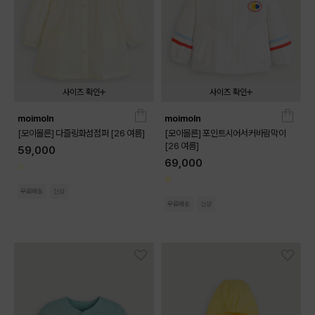
사이즈 확인
사이즈 확인
moimoln
moimoln
090
100
110
120
130
090
100
110
120
130
[모이몰른] 다즐링화섬점퍼 [26 여름]
[모이몰른] 포인트시어서커바람막이
[26 여름]
59,000
69,000
무료배송
신상
무료배송
신상