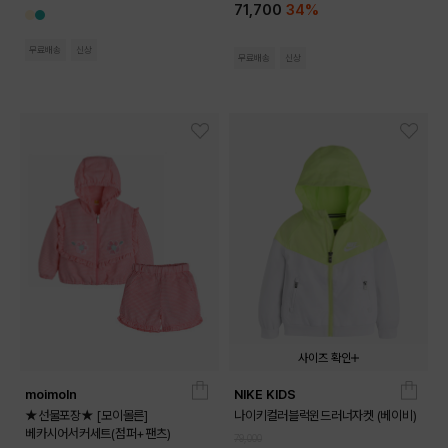
71,700
34%
무료배송
신상
무료배송
신상
사이즈 확인
moimoln
NIKE KIDS
02T
03T
04T
★선물포장★ [모이몰른]
나이키컬러블럭윈드러너자켓 (베이비)
베카시어서커세트(점퍼+팬츠)
79,000