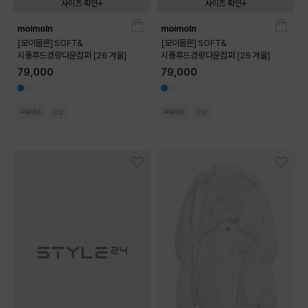
사이즈 확인
사이즈 확인
moimoln
moimoln
090
100
110
120
130
090
100
110
120
130
[모이몰른] SOFT&
[모이몰른] SOFT&
시퐁후드경량다운점퍼 [26 겨울]
시퐁후드경량다운점퍼 [26 겨울]
79,000
79,000
무료배송
신상
무료배송
신상