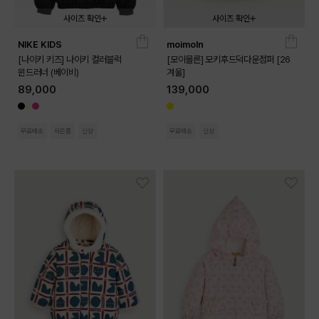
사이즈 확인
사이즈 확인
NIKE KIDS
moimoln
02T
03T
04T
090
100
110
120
130
[나이키 키즈] 나이키 컬러블럭
[모이몰른] 모키후드덕다운점퍼 [26
윈드러너 (베이비)
겨울]
89,000
139,000
무료배송
사은품
신상
무료배송
신상