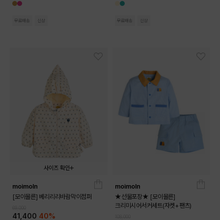
무료배송
신상
무료배송
신상
사이즈 확인
moimoln
moimoln
090
100
110
120
130
[모이몰른] 베리리리바람막이점퍼
★선물포장★ [모이몰른]
크리미시어서커세트(자켓+팬츠)
69,000
41,400
40%
108,000