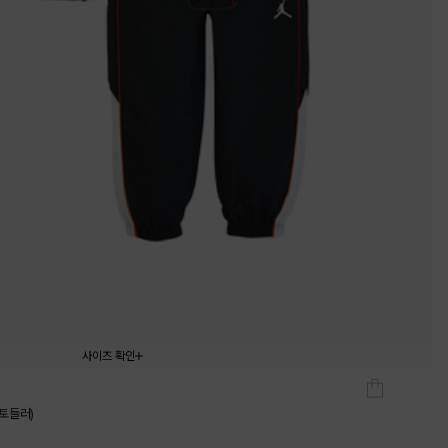
사이즈 확인
105
110
120
130
(토들러)