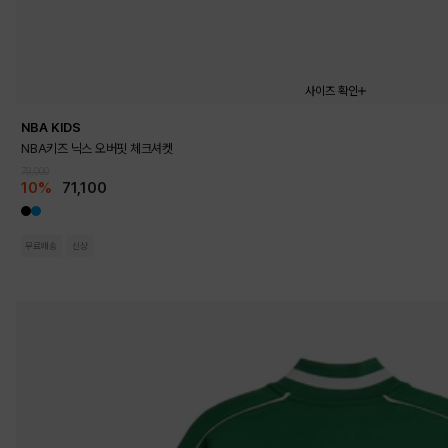
사이즈 확인
NBA KIDS
120
130
140
150
160
NBA키즈 닉스 오버핏 체크셔켓
79,000
10%
71,100
무료배송
신상