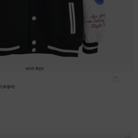
사이즈 확인
105
110
120
130
 (토들러)