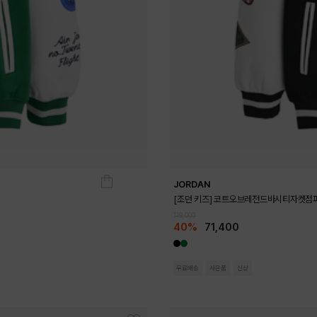
JORDAN
[조던 키즈] 코트오브레전드바시티자켓점퍼
119,000
40%
71,400
무료배송
사은품
신상