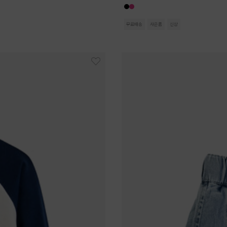
무료배송
사은품
신상