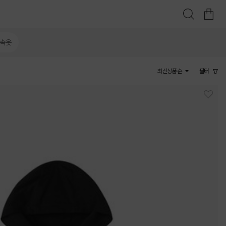
/속옷
최신상품순
필터