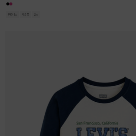
무료배송
사은품
신상