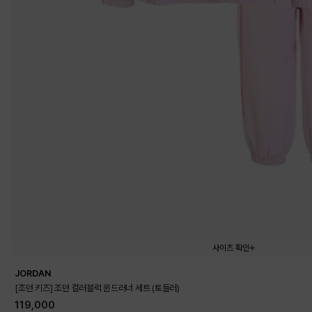
사이즈 확인
JORDAN
105
110
120
130
[조던 키즈] 조던 컬러블럭 윈드러너 세트 (토들러)
119,000