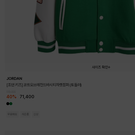
사이즈 확인
JORDAN
105
110
120
130
[조던 키즈] 코트오브레전드바시티자켓점퍼 (토들러)
119,000
40%
71,400
무료배송
사은품
신상