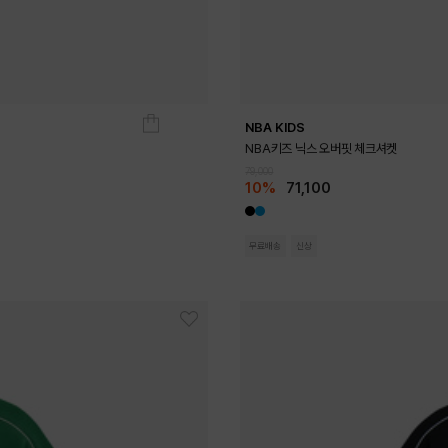
NBA KIDS
NBA키즈 닉스 오버핏 체크셔켓
79,000
10%
71,100
무료배송
신상