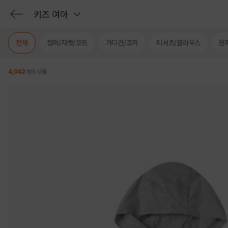
키즈 여아
전체
점퍼/자켓/코트
가디건/조끼
티셔츠/블라우스
원
4,042
개의 상품