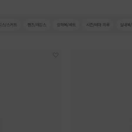
피스/스커트
팬츠/레깅스
상하복/세트
시즌/테마 의류
실내복