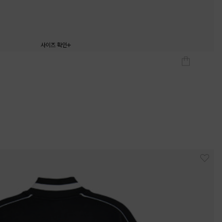
사이즈 확인
120
130
140
150
160