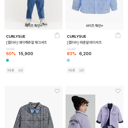
사이즈 확인
사이즈 확인
CURLYSUE
CURLYSUE
100
110
120
130
140
150
100
110
120
130
140
150
[컬리수] 데이캐쥬얼 체크셔츠
[컬리수] 에센셜 타이셔츠
39,900
35,900
60%
15,900
83%
6,200
사은품
신상
사은품
신상