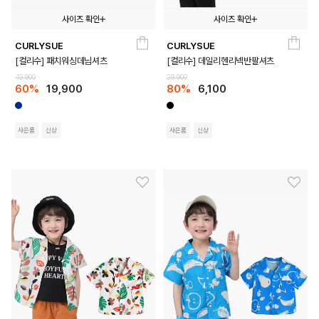
사이즈 확인
사이즈 확인
CURLYSUE
CURLYSUE
110
120
130
140
150
100
110
120
130
140
150
[컬리수] 패치워싱데님셔츠
[컬리수] 데일리헨리넥반팔셔츠
49,900
29,900
60%
19,900
80%
6,100
사은품
신상
사은품
신상