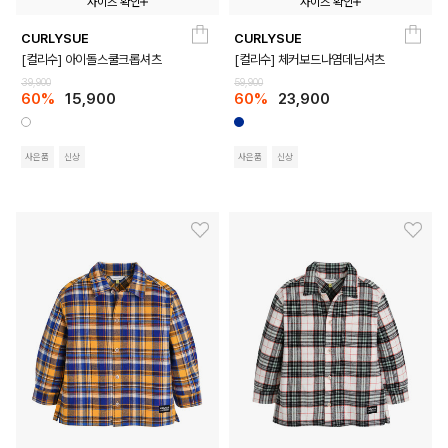
사이즈 확인
사이즈 확인
CURLYSUE
CURLYSUE
120
130
140
150
160
110
120
130
140
150
[컬리수] 아이돌스쿨크롭셔츠
[컬리수] 체커보드나염데님셔츠
39,900
59,900
60%
15,900
60%
23,900
사은품
신상
사은품
신상