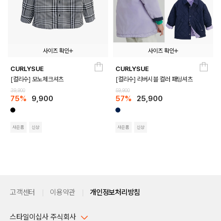
사이즈 확인
사이즈 확인
CURLYSUE
CURLYSUE
110
120
130
140
150
100
110
120
130
140
150
[컬리수] 모노체크셔츠
[컬리수] 리버시블 컬러 패딩셔츠
39,900
59,900
75%
9,900
57%
25,900
사은품
신상
사은품
신상
고객센터
이용약관
개인정보처리방침
스타일이십사 주식회사