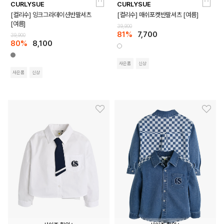
CURLYSUE
CURLYSUE
110
120
130
140
150
160
110
120
130
140
150
160
[컬리수] 잉크그라데이션반팔셔츠
[컬리수] 매쉬포켓반팔셔츠 [여름]
[여름]
39,900
81%
7,700
39,900
80%
8,100
사은품
신상
사은품
신상