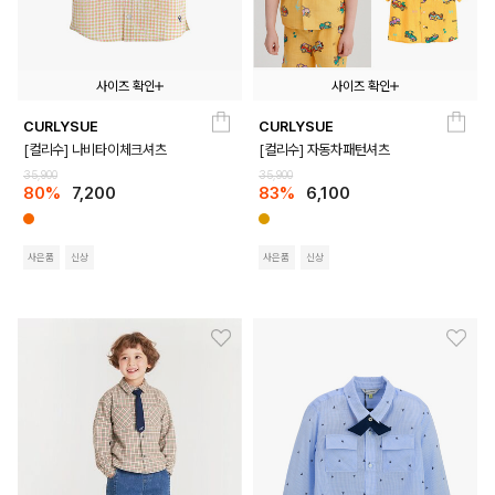
사이즈 확인
사이즈 확인
CURLYSUE
CURLYSUE
100
110
120
130
140
150
100
110
120
130
140
[컬리수] 나비타이체크셔츠
[컬리수] 자동차패턴셔츠
35,900
35,900
80%
7,200
83%
6,100
사은품
신상
사은품
신상