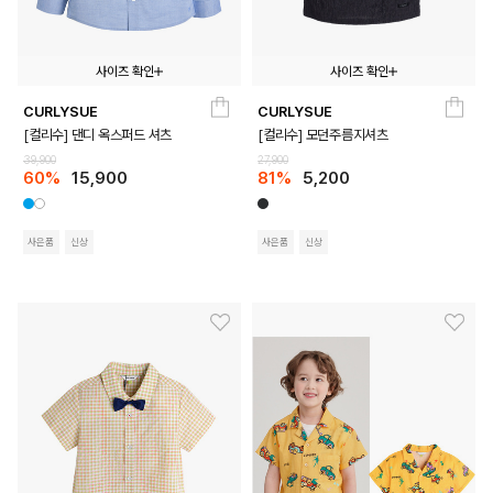
사이즈 확인
사이즈 확인
CURLYSUE
CURLYSUE
110
120
130
140
150
100
110
120
130
140
150
[컬리수] 댄디 옥스퍼드 셔츠
[컬리수] 모던주름지셔츠
39,900
27,900
60%
15,900
81%
5,200
사은품
신상
사은품
신상