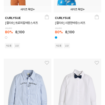
사이즈 확인
사이즈 확인
CURLYSUE
CURLYSUE
100
110
120
130
140
100
110
120
130
140
[컬리수] 트로피칼바캉스셔츠
[컬리수] 시원한바캉스셔츠
39,900
39,900
80%
8,100
80%
8,100
사은품
신상
사은품
신상