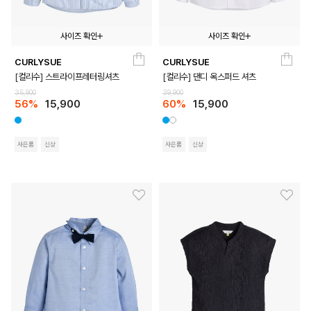
사이즈 확인
사이즈 확인
CURLYSUE
CURLYSUE
110
120
130
140
150
100
110
120
130
140
150
[컬리수] 스트라이프레터링셔츠
[컬리수] 댄디 옥스퍼드 셔츠
35,900
39,900
56%
15,900
60%
15,900
사은품
신상
사은품
신상