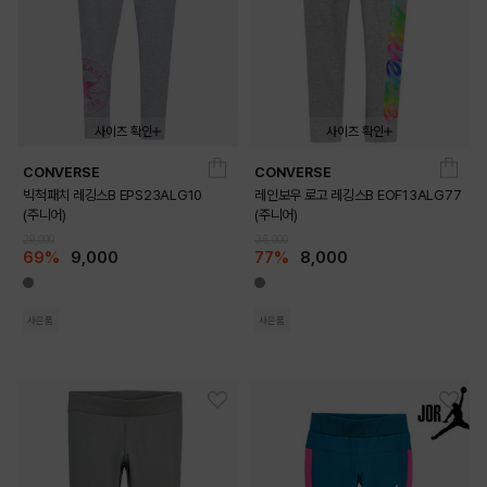
사이즈 확인
사이즈 확인
CONVERSE
CONVERSE
140
150
160
170
140
150
160
170
빅척패치 레깅스B EPS23ALG10
레인보우 로고 레깅스B EOF13ALG77
(주니어)
(주니어)
29,000
35,000
69%
9,000
77%
8,000
사은품
사은품