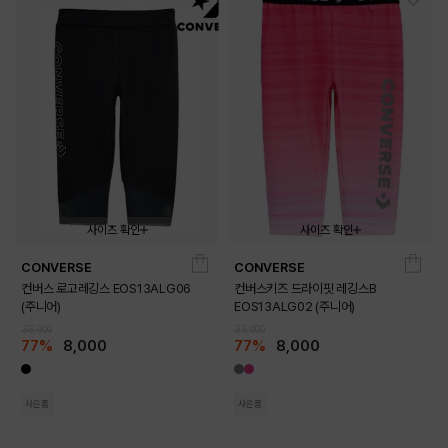
사이즈 확인
사이즈 확인
CONVERSE
CONVERSE
140
150
160
170
140
150
160
170
컨버스 로고레깅스 EOS13ALG06
컨버스키즈 드라이핏 레깅스B
(주니어)
EOS13ALG02 (주니어)
35,000
35,000
77%
8,000
77%
8,000
사은품
사은품