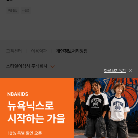
쿠폰할인
사은품
고객센터
이용약관
개인정보처리방침
스타일이십사 주식회사
하루 보지 않기
대표이사 : 임동환, 김지원
사업자정보확인
PC버전
주소 : 서울시 강남구 논현로 633, 6층 (논현동, 한세엠케이빌딩)
사업자등록번호 : 116-81-32499
스타일24 고객센터 1544-5336
평일 09:00~ 18:00 (토/일/공휴일 휴무)
통신판매업신고번호 : 제 2024-서울강남-04239
help Email : help@style24.com
개인정보보호책임자 : 배기영
COPYRIGHTⓒ2021 STYLE24 ALL RIGHTS RESERVED.
호스팅 서비스 : 스타일이십사㈜
고객센터 1544-5336(평일 09:00~ 18:00 토/일/공휴일 휴무)