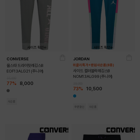
사이즈 확인
사이즈 확인
CONVERSE
JORDAN
140
150
160
170
140
150
160
170
180
올스타 드라이핏레깅스B
위클리특가+랜덤사은품(8종)
사이드 컬러블락레깅스B
EOF13ALG21 (주니어)
NOM13ALG99 (주니어)
35,000
77%
8,000
39,000
73%
10,500
사은품
쿠폰할인
사은품