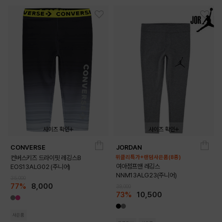
사이즈 확인
사이즈 확인
CONVERSE
JORDAN
140
150
160
170
140
150
160
170
컨버스키즈 드라이핏 레깅스B
위클리특가+랜덤사은품(8종)
여아점프맨 레깅스
EOS13ALG02 (주니어)
NNM13ALG23(주니어)
35,000
77%
8,000
39,000
73%
10,500
사은품