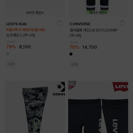
사이즈 확인
사이즈 확인
LEVI'S Kids
CONVERSE
007
008
010
012
014
016
140
150
160
170
위클리특가+랜덤사은품(4종)
컬러블록 레깅스B E211LG398P
쇼츠제깅스 (주니어)
(주니어)
39,000
49,000
79%
8,100
70%
14,700
사은품
사은품