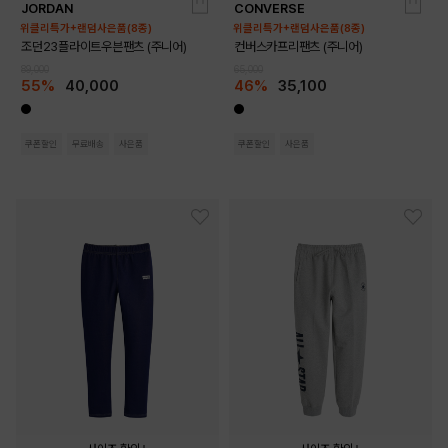
JORDAN
CONVERSE
140
150
160
170
140
150
160
170
위클리특가+랜덤사은품(8종)
위클리특가+랜덤사은품(8종)
조던23플라이트우븐팬츠 (주니어)
컨버스카프리팬츠 (주니어)
89,000
65,000
55%
40,000
46%
35,100
쿠폰할인
무료배송
사은품
쿠폰할인
사은품