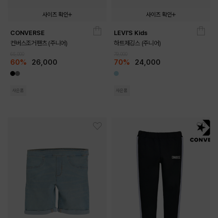
사이즈 확인
사이즈 확인
CONVERSE
LEVI'S Kids
140
150
160
170
140
150
160
컨버스조거팬츠 (주니어)
하트제깅스 (주니어)
65,000
79,000
60%
26,000
70%
24,000
사은품
사은품