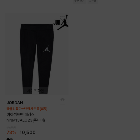
쿠폰할인
사은품
사이즈 확인
JORDAN
140
150
160
170
위클리특가+랜덤사은품(8종)
여아점프맨 레깅스
NNM13ALG23(주니어)
39,000
73%
10,500