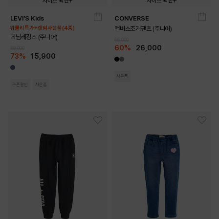
사이즈 확인
사이즈 확인
LEVI'S Kids
CONVERSE
140
150
160
140
150
160
170
위클리특가+랜덤사은품(4종)
컨버스조거팬츠 (주니어)
데님레깅스 (주니어)
65,000
60%
26,000
59,000
73%
15,900
사은품
쿠폰할인
사은품