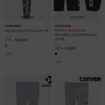
사이즈 확인
사이즈 확인
CONVERSE
LEVI'S Kids
140
150
160
170
L_155
M_145
S_135
XL_165
카모 레깅스B EPF13ALG24 (주니어)
위클리특가+랜덤사은품(4종)
바이크 레깅스 쇼츠B VPM13ALG91
35,000
(주니어)
70%
10,500
45,000
80%
9,000
사은품
사은품