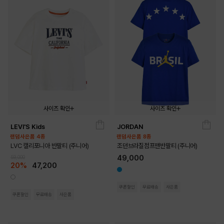
사이즈 확인
사이즈 확인
LEVI'S Kids
JORDAN
140
150
160
170
140
150
160
170
랜덤사은품 4종
랜덤사은품 8종
LVC 캘리포니아 반팔티 (주니어)
조던브라질점프맨반팔티 (주니어)
49,000
59,000
20%
47,200
쿠폰할인
무료배송
사은품
쿠폰할인
무료배송
사은품