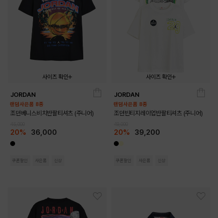
사이즈 확인
사이즈 확인
JORDAN
JORDAN
140
150
160
170
140
150
160
170
랜덤사은품 8종
랜덤사은품 8종
조던베니스비치반팔티셔츠 (주니어)
조던빈티지레이업반팔티셔츠 (주니어)
45,000
49,000
20%
36,000
20%
39,200
쿠폰할인
사은품
신상
쿠폰할인
사은품
신상