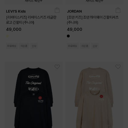
사이즈 확인
사이즈 확인
LEVI'S Kids
JORDAN
140
150
160
140
150
160
170
[리바이스키즈] 리바이스키즈 라글란
[조던 키즈] 조던 하이웨이 긴팔티셔츠
로고 긴팔티 (주니어)
(주니어)
49,000
49,000
무료배송
사은품
신상
무료배송
사은품
신상