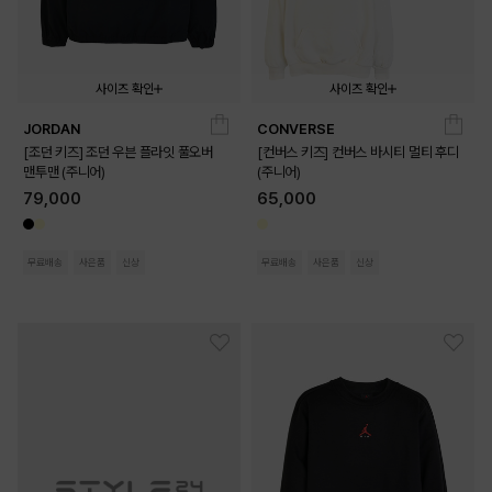
사이즈 확인
사이즈 확인
JORDAN
CONVERSE
140
150
160
170
140
150
160
170
[조던 키즈] 조던 우븐 플라잇 풀오버
[컨버스 키즈] 컨버스 바시티 멀티 후디
맨투맨 (주니어)
(주니어)
79,000
65,000
무료배송
사은품
신상
무료배송
사은품
신상