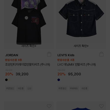
사이즈 확인
사이즈 확인
JORDAN
LEVI'S Kids
140
150
160
170
140
150
160
170
랜덤사은품 8종
랜덤사은품 4종
조던빈티지레이업반팔티셔츠 (주니어)
LVC 데님MIX 반팔셔츠 (주니어)
49,000
119,000
20%
39,200
20%
95,200
쿠폰할인
사은품
신상
쿠폰할인
무료배송
사은품