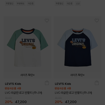
쿠폰할인
무료배송
사은품
쿠폰할인
사은품
신상
사이즈 확인
사이즈 확인
LEVI'S Kids
LEVI'S Kids
140
150
160
170
140
150
160
170
랜덤사은품 4종
랜덤사은품 4종
LVC 라글란 로고 반팔티 (주니어)
LVC 라글란 로고 반팔티 (주니어)
59,000
59,000
20%
47,200
20%
47,200