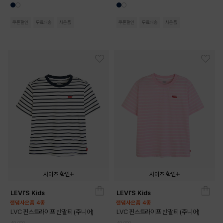
쿠폰할인
무료배송
사은품
쿠폰할인
무료배송
사은품
사이즈 확인
사이즈 확인
LEVI'S Kids
LEVI'S Kids
140
150
160
170
140
150
160
170
랜덤사은품 4종
랜덤사은품 4종
LVC 핀스트라이프 반팔티 (주니어)
LVC 핀스트라이프 반팔티 (주니어)
49,000
49,000