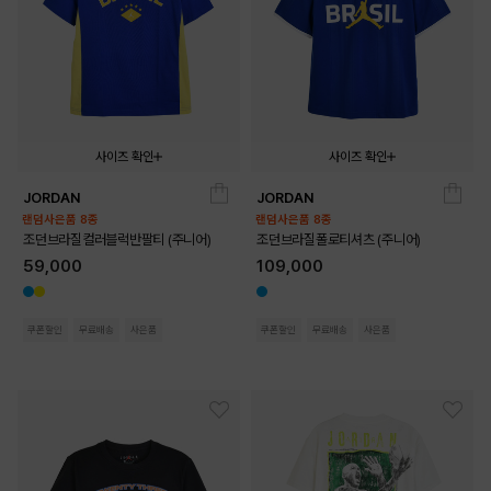
사이즈 확인
사이즈 확인
JORDAN
JORDAN
140
150
160
170
140
150
160
170
랜덤사은품 8종
랜덤사은품 8종
조던브라질컬러블럭반팔티 (주니어)
조던브라질폴로티셔츠 (주니어)
59,000
109,000
쿠폰할인
무료배송
사은품
쿠폰할인
무료배송
사은품