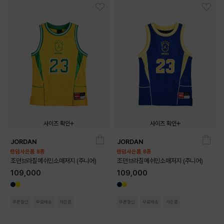
사이즈 확인
사이즈 확인
JORDAN
JORDAN
140
150
160
170
140
150
160
170
랜덤사은품 8종
랜덤사은품 8종
조던브라질메쉬민소매저지 (주니어)
조던브라질메쉬민소매저지 (주니어)
109,000
109,000
쿠폰할인
무료배송
사은품
쿠폰할인
무료배송
사은품