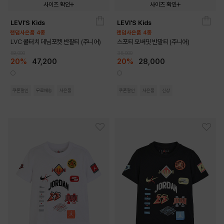
사이즈 확인
사이즈 확인
LEVI'S Kids
LEVI'S Kids
140
150
160
170
140
150
160
170
랜덤사은품 4종
랜덤사은품 4종
LVC 쿨터치 데님포켓 반팔티 (주니어)
스포티 오버핏 반팔티 (주니어)
59,000
35,000
20%
47,200
20%
28,000
쿠폰할인
무료배송
사은품
쿠폰할인
사은품
신상