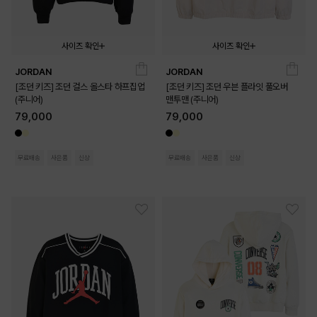
사이즈 확인
사이즈 확인
JORDAN
JORDAN
140
150
160
170
140
150
160
170
[조던 키즈] 조던 걸스 올스타 하프집업
[조던 키즈] 조던 우븐 플라잇 풀오버
(주니어)
맨투맨 (주니어)
79,000
79,000
무료배송
사은품
신상
무료배송
사은품
신상