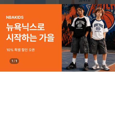
사이즈 확인
사이즈 확인
LEVI'S Kids
LEVI'S Kids
140
150
160
170
140
150
160
170
랜덤사은품 4종
랜덤사은품 4종
LVC 홀리데이 민소매 티 (주니어)
LVC 홀리데이 민소매 티 (주니어)
39,000
39,000
20%
31,200
20%
31,200
1
/
1
쿠폰할인
사은품
신상
쿠폰할인
사은품
신상