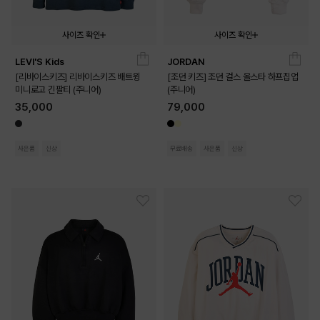
사이즈 확인
사이즈 확인
LEVI'S Kids
JORDAN
140
150
160
170
140
150
160
170
[리바이스키즈] 리바이스키즈 배트윙
[조던 키즈] 조던 걸스 올스타 하프집업
미니로고 긴팔티 (주니어)
(주니어)
35,000
79,000
사은품
신상
무료배송
사은품
신상