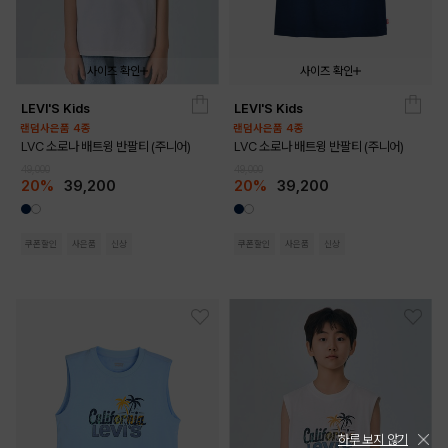
사이즈 확인
사이즈 확인
LEVI'S Kids
LEVI'S Kids
140
150
160
170
140
150
160
170
랜덤사은품 4종
랜덤사은품 4종
LVC 소로나 배트윙 반팔티 (주니어)
LVC 소로나 배트윙 반팔티 (주니어)
49,000
49,000
20%
39,200
20%
39,200
쿠폰할인
사은품
신상
쿠폰할인
사은품
신상
하루 보지 않기