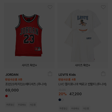
사이즈 확인
사이즈 확인
JORDAN
LEVI'S Kids
140
150
160
170
140
150
160
170
랜덤사은품 8종
랜덤사은품 4종
조던23저지민소매티셔츠 (주니어)
LVC 캘리포니아 백로고 반팔티 (주니어)
69,000
59,000
20%
47,200
쿠폰할인
무료배송
사은품
쿠폰할인
무료배송
사은품