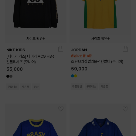
사이즈 확인
사이즈 확인
NIKE KIDS
JORDAN
140
140
150
160
170
[나이키 키즈] 나이키 ACG HBR
랜덤사은품 8종
조던브라질컬러블럭반팔티 (주니어)
긴팔티셔츠 (주니어)
59,000
55,000
쿠폰할인
무료배송
사은품
무료배송
사은품
신상