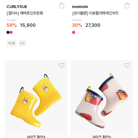
CURLYSUE
moimoln
170
180
190
200
210
140
150
160
170
180
[컬리수] 배색포인트장화
[모이몰른] 리본플라워레인부츠
35,900
39,000
56%
15,900
30%
27,300
사은품
신상
사이즈 확인
사이즈 확인