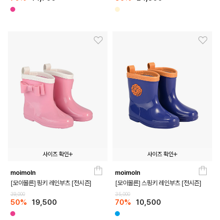
사이즈 확인
사이즈 확인
moimoln
moimoln
140
150
160
170
180
140
150
160
170
180
[모이몰른] 핑키 레인부츠 [전시즌]
[모이몰른] 스핑키 레인부츠 [전시즌]
39,000
35,000
50%
19,500
70%
10,500