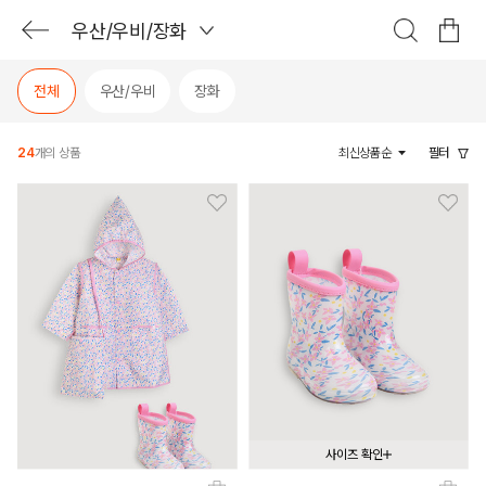
우산/우비/장화
전체
우산/우비
장화
24
개의 상품
최신상품순
필터
사이즈 확인