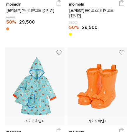
moimoln
moimoln
105
115
125
105
115
125
[모이몰른] 엠버레인코트 [전시즌]
[모이몰른] 롤러코스터레인코트
[전시즌]
59,000
50%
29,500
59,000
50%
29,500
사이즈 확인
사이즈 확인