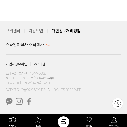
고객센터
이용약관
개인정보처리방침
스타일이십사 주식회사
대표이사 : 임동환, 김지원
사업자정보확인
PC버전
주소 : 서울시 강남구 논현로 633, 6층 (논현동, 한세엠케이빌딩)
사업자등록번호 : 116-81-32499
스타일24 고객센터 1544-5336
평일 09:00~ 18:00 (토/일/공휴일 휴무)
통신판매업신고번호 : 제 2024-서울강남-04239
help Email : help@style24.com
개인정보보호책임자 : 배기영
COPYRIGHTⓒ2021 STYLE24 ALL RIGHTS RESERVED.
호스팅 서비스 : 스타일이십사㈜
고객센터 1544-5336(평일 09:00~ 18:00 토/일/공휴일 휴무)