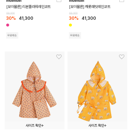
moimoln
moimoln
105
115
125
105
115
125
[모이몰른] 리본플라워레인코트
[모이몰른] 캐롯래빗레인코트
59,000
59,000
30%
41,300
30%
41,300
무료배송
무료배송
사이즈 확인
사이즈 확인