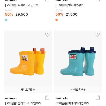
moimoln
moimoln
105
115
125
140
150
160
170
180
[모이몰른] 퍼레이드레인코트
[모이몰른] 앰버레인부츠
59,000
43,000
50%
29,500
50%
21,500
사이즈 확인
사이즈 확인
moimoln
moimoln
140
150
160
170
180
140
150
160
170
180
[모이몰른] 롤러코스터레인부츠
[모이몰른] 퍼레이드레인부츠