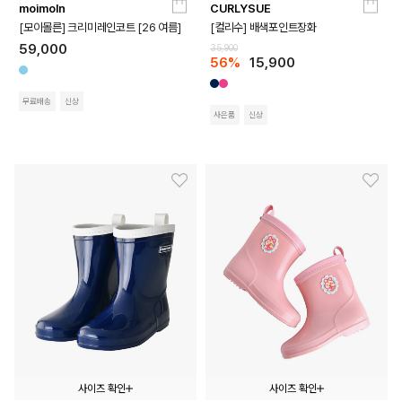
moimoln
CURLYSUE
100
110
120
170
180
190
200
210
[모이몰른] 크리미레인코트 [26 여름]
[컬리수] 배색포인트장화
59,000
35,900
56%
15,900
무료배송
신상
사은품
신상
사이즈 확인
사이즈 확인