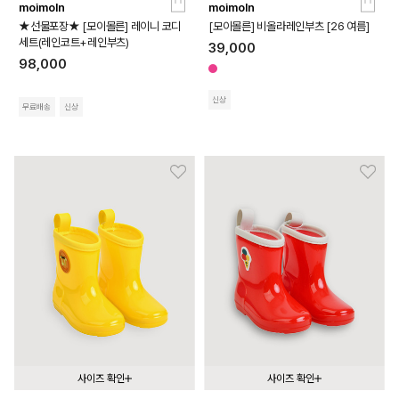
moimoln
moimoln
130
140
150
160
★선물포장★ [모이몰른] 레이니 코디
[모이몰른] 비올라레인부츠 [26 여름]
세트(레인코트+레인부츠)
39,000
98,000
신상
무료배송
신상
사이즈 확인
사이즈 확인