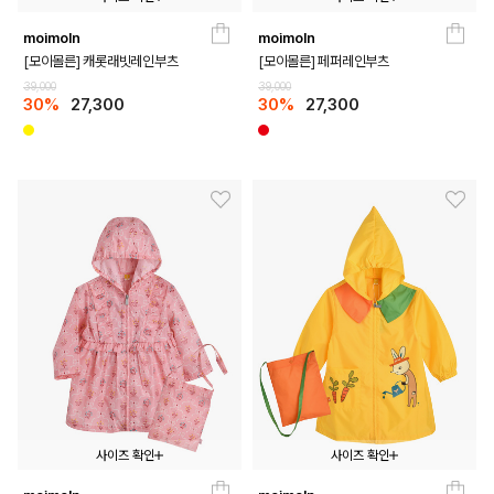
moimoln
moimoln
140
150
160
170
180
140
150
160
170
180
[모이몰른] 캐롯래빗레인부츠
[모이몰른] 페퍼레인부츠
39,000
39,000
30%
27,300
30%
27,300
사이즈 확인
사이즈 확인