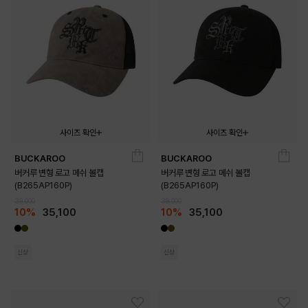
사이즈 확인
사이즈 확인
BUCKAROO
BUCKAROO
F
F
버커루 변형 로고 메쉬 볼캡
버커루 변형 로고 메쉬 볼캡
(B265AP160P)
(B265AP160P)
39,000
39,000
10%
35,100
10%
35,100
신상
신상