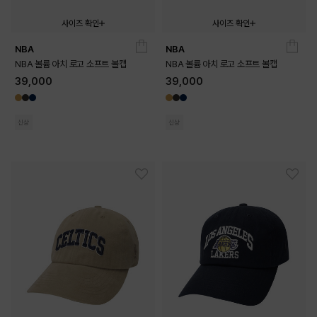
사이즈 확인
사이즈 확인
NBA
NBA
F
F
NBA 볼륨 아치 로고 소프트 볼캡
NBA 볼륨 아치 로고 소프트 볼캡
39,000
39,000
신상
신상