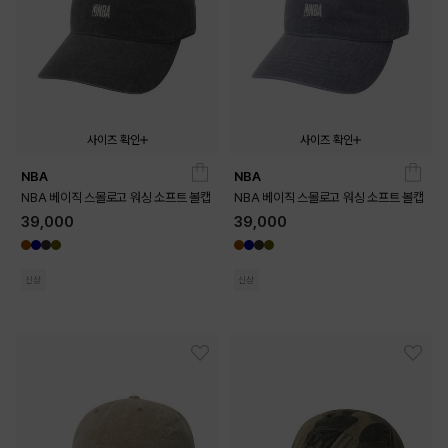
사이즈 확인
사이즈 확인
NBA
NBA
F
F
NBA 베이직 스몰로고 워싱 소프트 볼캡
NBA 베이직 스몰로고 워싱 소프트 볼캡
39,000
39,000
신상
신상