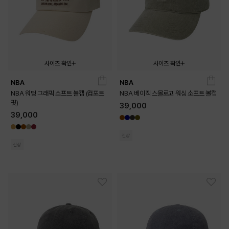
사이즈 확인
사이즈 확인
NBA
NBA
F
F
NBA 워딩 그래픽 소프트 볼캡 (컴포트
NBA 베이직 스몰로고 워싱 소프트 볼캡
핏)
39,000
39,000
신상
신상