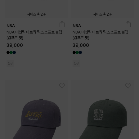
사이즈 확인
사이즈 확인
NBA
NBA
F
F
NBA 어센틱 아트웍 믹스 소프트 볼캡
NBA 어센틱 아트웍 믹스 소프트 볼캡
(컴포트 핏)
(컴포트 핏)
39,000
39,000
신상
신상