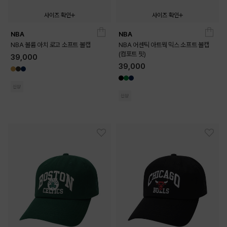
사이즈 확인
사이즈 확인
NBA
NBA
F
F
NBA 볼륨 아치 로고 소프트 볼캡
NBA 어센틱 아트웍 믹스 소프트 볼캡
(컴포트 핏)
39,000
39,000
신상
신상