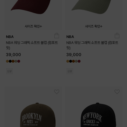
사이즈 확인
사이즈 확인
NBA
NBA
F
F
NBA 워딩 그래픽 소프트 볼캡 (컴포트
NBA 워딩 그래픽 소프트 볼캡 (컴포트
핏)
핏)
39,000
39,000
신상
신상