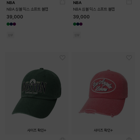
NBA
NBA
F
F
NBA 심볼 믹스 소프트 볼캡
NBA 심볼 믹스 소프트 볼캡
39,000
39,000
신상
신상
사이즈 확인
사이즈 확인