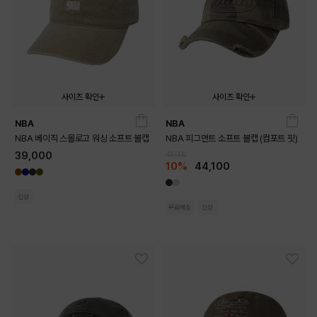
사이즈 확인
사이즈 확인
NBA
NBA
F
F
NBA 베이직 스몰로고 워싱 소프트 볼캡
NBA 피그먼트 소프트 볼캡 (컴포트 핏)
39,000
49,000
10%
44,100
신상
무료배송
신상