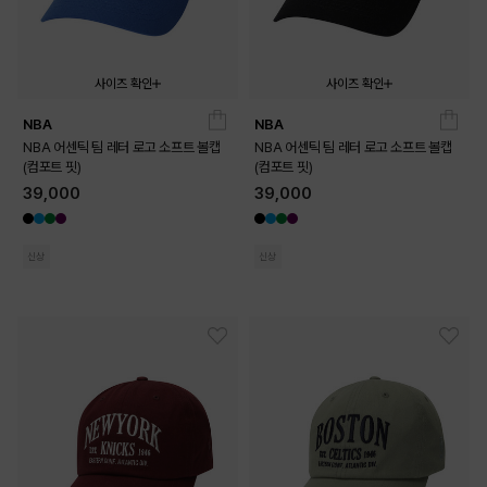
사이즈 확인
사이즈 확인
NBA
NBA
F
F
NBA 어센틱 팀 레터 로고 소프트 볼캡
NBA 어센틱 팀 레터 로고 소프트 볼캡
(컴포트 핏)
(컴포트 핏)
39,000
39,000
신상
신상