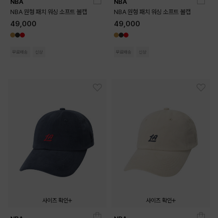
NBA
NBA
F
F
NBA 원형 패치 워싱 소프트 볼캡
NBA 원형 패치 워싱 소프트 볼캡
49,000
49,000
무료배송
신상
무료배송
신상
사이즈 확인
사이즈 확인