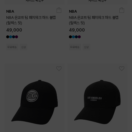
사이즈 확인
사이즈 확인
NBA
NBA
XS
S
M
XS
S
M
NBA 온코트 팀 패치워크 하드 볼캡
NBA 온코트 팀 패치워크 하드 볼캡
(릴렉스 핏)
(릴렉스 핏)
49,000
49,000
무료배송
신상
무료배송
신상