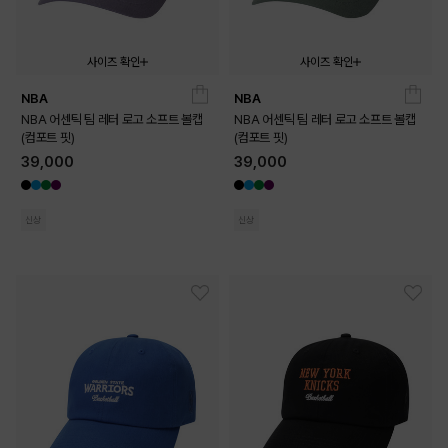
사이즈 확인
사이즈 확인
NBA
NBA
F
F
NBA 어센틱 팀 레터 로고 소프트 볼캡
NBA 어센틱 팀 레터 로고 소프트 볼캡
(컴포트 핏)
(컴포트 핏)
39,000
39,000
신상
신상